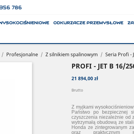
356 786
 WYSOKOCIŚNIENIOWE
ODKURZACZE PRZEMYSŁOWE
ZA
Profesjonalne
Z silnikiem spalinowym
Seria Profi - 
PROFI - JET B 16/25
21 894,00 zł
Brutto
Z myjkami wysokociśnieniowy
Państwo po bezpiecznej s
czyszczenia niezależnie od z
wytrzymałą obudową ze stali
Honda ze zintegrowanym za
oraz praktycznym sy