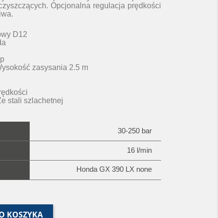
czyszczących. Opcjonalna regulacja prędkości
iwa.
owy D12
da
op
Wysokość zasysania 2.5 m
rędkości
 stali szlachetnej
30-250 bar
16 l/min
Honda GX 390 LX none
O KOSZYKA