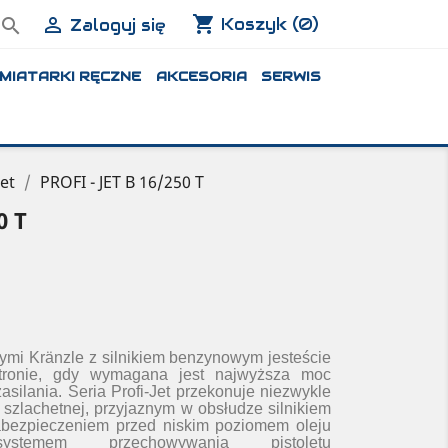
shopping_cart


Koszyk
(0)
Zaloguj się
MIATARKI RĘCZNE
AKCESORIA
SERWIS
Jet
PROFI - JET B 16/250 T
0 T
mi Kränzle z silnikiem benzynowym jesteście
tronie, gdy wymagana jest najwyższa moc
asilania. Seria Profi-Jet przekonuje niezwykle
 szlachetnej, przyjaznym w obsłudze silnikiem
bezpieczeniem przed niskim poziomem oleju
stemem przechowywania pistoletu