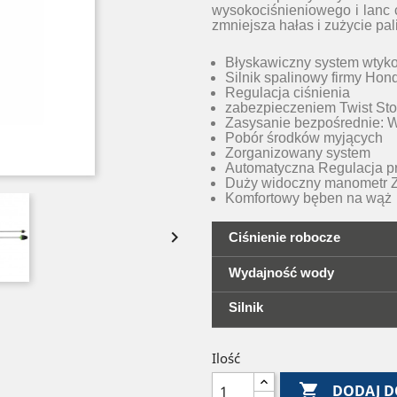
wysokociśnieniowego i lanc 
zmniejsza hałas i zużycie pal
Błyskawiczny system wtyk
Silnik spalinowy firmy Hon
Regulacja ciśnienia
zabezpieczeniem Twist St
Zasysanie bezpośrednie: 
Pobór środków myjących
Zorganizowany system
Automatyczna Regulacja p
Duży widoczny manometr Ze
Komfortowy bęben na wąż

Ciśnienie robocze
Wydajność wody
Silnik
Ilość

DODAJ D