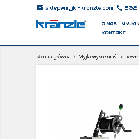
email
phone
,
sklep@myjki-kranzle.com
502 
O NAS
MYJKI
KONTAKT
Strona główna
Myjki wysokociśnieniowe