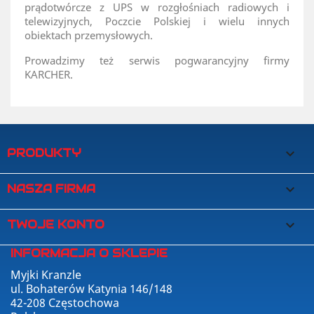
prądotwórcze z UPS w rozgłośniach radiowych i
telewizyjnych, Poczcie Polskiej i wielu innych
obiektach przemysłowych.
Prowadzimy też serwis pogwarancyjny firmy
KARCHER.
PRODUKTY

NASZA FIRMA

TWOJE KONTO

INFORMACJA O SKLEPIE
Myjki Kranzle
ul. Bohaterów Katynia 146/148
42-208 Częstochowa