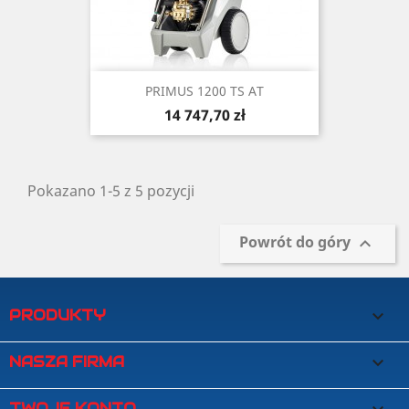
PRIMUS 1200 TS AT
Cena
14 747,70 zł
Pokazano 1-5 z 5 pozycji
Powrót do góry

PRODUKTY

NASZA FIRMA

TWOJE KONTO