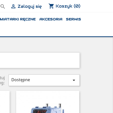
shopping_cart


Koszyk
(0)
Zaloguj się
MIATARKI RĘCZNE
AKCESORIA
SERWIS
tuj
Dostępne

wg: