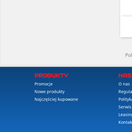
Pok
PRODUKTY
NAS
Promocje
O nas
Nowe produkty
Regul
Najczęściej kupowane
Polity
Serwis
Leasin
Kontak