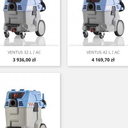
Szybki podgląd
Szybki podgląd


VENTUS 32 L / AC
VENTUS 42 L / AC
Cena
Cena
3 936,00 zł
4 169,70 zł