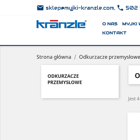
email
phone
,
sklep@myjki-kranzle.com
502 
O NAS
MYJKI
KONTAKT
Strona główna
Odkurzacze przemysłow
O
ODKURZACZE
PRZEMYSŁOWE
Jest 