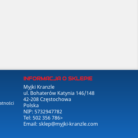
INFORMACJA O SKLEPIE
Myjki Kranzle
ul. Bohaterów Katynia 146/148
42-208 Częstochowa
atności
Polska
NIP: 5732947782
Tel:
502 356 786
>
Email:
sklep@myjki-kranzle.com