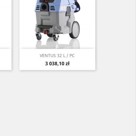
Szybki podgląd

VENTUS 32 L / PC
Cena
3 038,10 zł