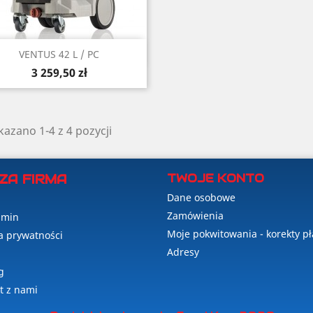
Szybki podgląd

VENTUS 42 L / PC
Cena
3 259,50 zł
azano 1-4 z 4 pozycji
ZA FIRMA
TWOJE KONTO
Dane osobowe
Zamówienia
amin
Moje pokwitowania - korekty pł
ka prywatności
Adresy
g
t z nami